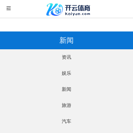
新闻
资讯
娱乐
新闻
旅游
汽车