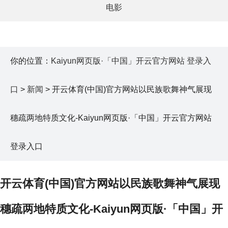
电影
你的位置：
Kaiyun网页版·「中国」开云官方网站 登录入
口
>
新闻
> 开云体育(中国)官方网站以民族歌舞神气展现
穗疏两地特质文化-Kaiyun网页版·「中国」开云官方网站
登录入口
开云体育(中国)官方网站以民族歌舞神气展现
穗疏两地特质文化-Kaiyun网页版·「中国」开