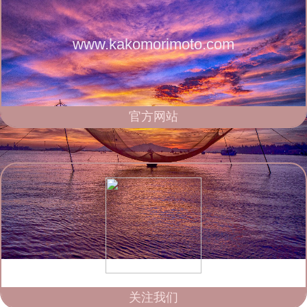
www.kakomorimoto.com
官方网站
关注我们