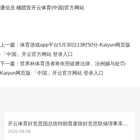
通信员 穗团宣开云体育(中国)官方网站
上一篇：
体育游戏app平台5月30日13时50分-Kaiyun网页版
·「中国」开云官方网站 登录入口
下一篇：
世界杯体育违者将依照磋磨法律、法例赐与处罚-
Kaiyun网页版·「中国」开云官方网站 登录入口
开云体育好意思国总统特朗普废除好意思联储理事库克的职务-Kaiyun网页版·「中国」开云官方网站 登录入口
2026-08-06