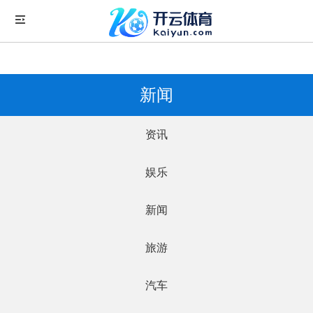
新闻
资讯
娱乐
新闻
旅游
汽车