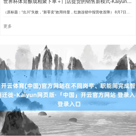
世界杯体育酿成相聚下单＋门店提货的销售新模式-Kaiyun网页版·「中国」开云官方网站 登录入口
（原标题：“出川”失败，“新零卖”效用待显，红旗连锁中报营收首降） 8月7日晚，四川原土连锁超市红旗连锁(002697.SZ)发布2025年半年报，公司上半年竣事交易收入48.08亿元，同比下落7.3%，这是红旗连锁自2012年上市以来初次出现中报营收下落。 针对上半年营收下滑，红旗连锁在半年报中暗示，公司优化门店结构，提质增效，短期内对营收范畴略有影响，但优化调养带来了成本用度的灵验省俭，进而带动了请问期筹备利润的增长。 财报数据显现，红旗连锁上半年扣非净利润为2.62亿元，同比增长8.63
更多