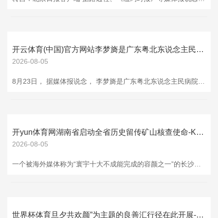
开云体育(中国)官方网站李梦旖是广东粤北东说念主民病院耳鼻喉科的又名照拂-Kaiyun网页版·「中国」开云官方网站 登录入口
2026-08-05
8月23日， 据媒体报说念， 李梦旖是广东粤北东说念主民病院 耳鼻喉科的又名照拂， 近日她带着一双儿女在南京南站 恭候临了一班开往苏州的高铁列车， 站内播送却蓦地响起： “A4检票口有搭客突发疾病， 急需医护东说念主员！” 其时距离检票工夫 仅剩不到半小时， 她身处A21检票口， 要赶往A4检票口 张开剩余70% 确切需穿越统共南京南站， 南北之间相隔数百米。 加上她独自带着年幼的儿女， 若赶去施救， 势必无法照看他们。 临了一班高铁、 一双年幼的儿女、 急需赞助的生命， 三重矛盾不停撕扯着她
开yun体育网湖南省启动全省历史留传矿山核查使命-Kaiyun网页版·「中国」开云官方网站 登录入口
2026-08-05
一个被海外媒体称为“寰宇十大不成能完成的容颜之一”的长沙湘江繁荣城，绽放以来已诱骗超1500万名旅客冬日畅滑繁荣雪域、盛夏嬉戏繁荣水寨，让昔日18万浩繁米的松手矿坑变乐土，更激活30亿元年产值开yun体育网，书写了从寸草不生、浑水横流的巨型松手矿坑到网红打卡地的传说。 在湘西花垣县猫儿乡洞里村，这里不仅有当然之好意思，更有产业交融振兴之“好意思”。2021年以来，当地改换“科学开导+产业转型+法治保险”旅途，参加14.62亿元扩充治理，矿区林木掩饰率进步至86%。同期，通过转型发展，在关闭尾矿
世界杯体育旦夕共欢颜”为主题的良善汇行径在此开展-Kaiyun网页版·「中国」开云官方网站 登录入口