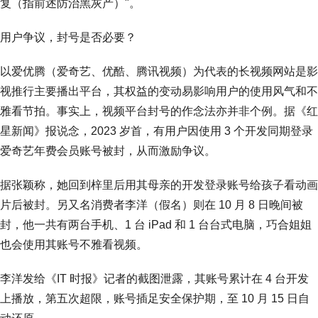
复（指前述防治黑灰产）"。
用户争议，封号是否必要？
以爱优腾（爱奇艺、优酷、腾讯视频）为代表的长视频网站是影
视推行主要播出平台，其权益的变动易影响用户的使用风气和不
雅看节拍。事实上，视频平台封号的作念法亦并非个例。据《红
星新闻》报说念，2023 岁首，有用户因使用 3 个开发同期登录
爱奇艺年费会员账号被封，从而激励争议。
据张颖称，她回到梓里后用其母亲的开发登录账号给孩子看动画
片后被封。另又名消费者李洋（假名）则在 10 月 8 日晚间被
封，他一共有两台手机、1 台 iPad 和 1 台台式电脑，巧合姐姐
也会使用其账号不雅看视频。
李洋发给《IT 时报》记者的截图泄露，其账号累计在 4 台开发
上播放，第五次超限，账号插足安全保护期，至 10 月 15 日自