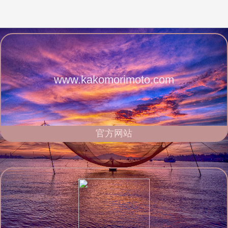
www.kakomorimoto.com
官方网站