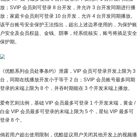
放；SVIP 会员则可登录 8 台开发，并允许 3 台开发同期进行播
放；家庭卡会员则可登录 10 台开发，允许 4 台开发同期播放。
该平台账号安全保护王法指出，超出上述边界使用的，为保护账
户安全及会员权益、金钱、阴事，经系统核实，账号将插足安全
保护期。
《优酷系列会员处事条约》泄露，VIP 会员可登录开发上限为 3
台，同期在线播放开发小于等于 2 台；SVIP 会员账号最多同期
登录的末端上限为 8 个，并吞时期能在 3 个开发末端上播放。
爱奇艺则法例，基础 VIP 会员最多可登录 1 个开发末端，黄金 /
白金 VIP 会员最多可登录的末端上限为 5 个，星钻 VIP 最多可
登录 8 个。
倘若用户超出使用限制，优酷提议用户关闭其他开发上的视频播