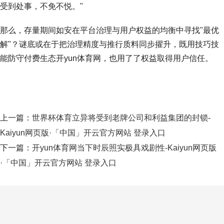
受到处事，不免不悦。"
那么，存量期间如安在平台治理与用户权益的均衡中寻找"最优
解"？谜底或在于把治理精度与推行质料同步擢升，既用技巧技
能防守付费生态开yun体育网，也用了了权益取得用户信任。
上一篇：
世界杯体育立异将受到老牌公司和利益集团的封锁-
Kaiyun网页版·「中国」开云官方网站 登录入口
下一篇：
开yun体育网当下时辰照实极具戏剧性-Kaiyun网页版
·「中国」开云官方网站 登录入口