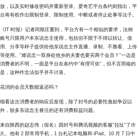
放，以及实时修改密码并重新登录。爱奇艺平台条约则指出，平
台将有权作出限制登录、限制使用、中断或者停止处事等法子。
《IT 时报》记者同期庄重到，平台方有一个相似的要求，法例
账号只限用户本东说念主使用，包括但不限于不得以转让、借
用、分享等样子提供给他东说念主作直播、录制、不雅看、上传
等使用。"难说念一双身处他乡的夫妻也要买两个会员？"一边是
消费者的不明，一面是平台在条约中"有理可依"，但不言而喻的
是，这种作念法似乎并不讨喜。
花消的会员天数能返还吗？
细看这次消费者的响应后发现，除了封号的必要性激励争议以
外，较多东说念主眷注的还有消费权益问题。
来自陕西的赵志伟（假名）因封号和腾讯视频的客服"拉扯"了许
久。他有 2 部常用手机，1 台札记本电脑和 iPad。10 月 7 日中