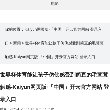
电影
你的位置：
Kaiyun网页版·「中国」开云官方网站 登录入
口
>
新闻
> 世界杯体育能让孩子仿佛感受到简直的毛茸茸
触感-Kaiyun网页版·「中国」开云官方网站 登录入口
世界杯体育能让孩子仿佛感受到简直的毛茸茸
触感-Kaiyun网页版·「中国」开云官方网站 登
录入口
时间：2025-11-16 11:47
点击：187 次