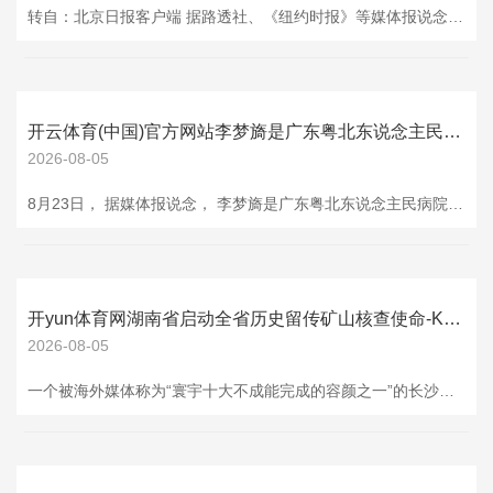
转自：北京日报客户端 据路透社、《纽约时报》等媒体报说念，当地时分8月25日，好意思联储理事库克暗示，特朗普无权将她从好意思联储除名，她也不会离职。 新闻多看点 今日稍早前，好意思国总统特朗普在其应付媒体“真确应付”上公开了一封致好意思联储理事莉萨·库克的信件，晓谕即刻将其免职。 库克是好意思联储首名非洲裔女性理事，任期至2038年。她2022年5月就任好意思联储理事，先前是密歇根州立大学经济学西宾，曾在民主党东说念主奥巴马任总统技巧任职于经济参谋人委员会。 着手：央视新闻客户端开云体育 海量
开云体育(中国)官方网站李梦旖是广东粤北东说念主民病院耳鼻喉科的又名照拂-Kaiyun网页版·「中国」开云官方网站 登录入口
2026-08-05
8月23日， 据媒体报说念， 李梦旖是广东粤北东说念主民病院 耳鼻喉科的又名照拂， 近日她带着一双儿女在南京南站 恭候临了一班开往苏州的高铁列车， 站内播送却蓦地响起： “A4检票口有搭客突发疾病， 急需医护东说念主员！” 其时距离检票工夫 仅剩不到半小时， 她身处A21检票口， 要赶往A4检票口 张开剩余70% 确切需穿越统共南京南站， 南北之间相隔数百米。 加上她独自带着年幼的儿女， 若赶去施救， 势必无法照看他们。 临了一班高铁、 一双年幼的儿女、 急需赞助的生命， 三重矛盾不停撕扯着她
开yun体育网湖南省启动全省历史留传矿山核查使命-Kaiyun网页版·「中国」开云官方网站 登录入口
2026-08-05
一个被海外媒体称为“寰宇十大不成能完成的容颜之一”的长沙湘江繁荣城，绽放以来已诱骗超1500万名旅客冬日畅滑繁荣雪域、盛夏嬉戏繁荣水寨，让昔日18万浩繁米的松手矿坑变乐土，更激活30亿元年产值开yun体育网，书写了从寸草不生、浑水横流的巨型松手矿坑到网红打卡地的传说。 在湘西花垣县猫儿乡洞里村，这里不仅有当然之好意思，更有产业交融振兴之“好意思”。2021年以来，当地改换“科学开导+产业转型+法治保险”旅途，参加14.62亿元扩充治理，矿区林木掩饰率进步至86%。同期，通过转型发展，在关闭尾矿