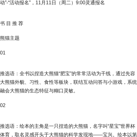
动”-“活动报名”，11月11日（周二）9:00灵通报名
书 目 推 荐
熊猫主题
01
推选语：全书以捏造大熊猫“肥宝”的常常活动为干线，通过先容
大熊猫外貌、习性、食性等板块，联结互动问答与小游戏，系统
融会大熊猫的生态特征与糊口灵敏。
02
推选语：绘本的主角是一只捏造的大熊猫，名字叫“星宝”世界杯
体育，取名灵感开头于大熊猫的科学发现地——宝兴。绘本以第