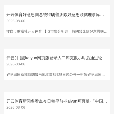
开云体育好意思国总统特朗普废除好意思联储理事库克的职务-Kaiyun网页版·「中国」开云官方网站 登录入口
2026-08-06
转自：财联社开云体育 【IG市集分析师：特朗普废除好意思联储理事库克职务将给好意思元带来压力】财联社8月26日电，英国金融集团IG市集分析师托尼·西卡莫尔默示，好意思国总统特朗普废除好意思联储理事库克的职务，为好意思联储的零丁性敲响了警钟。短期来看，库克倾向于支执FOMC大宗成员的投票，他的去职加多了好意思联储9月份降息的可能性。这一远景预测将给好意思元带来压力开云体育，并为股票和包括比特币在内的其他风险金钱提供提拔。 海量资讯、精确解读，尽在新浪财经APP
开云(中国)kaiyun网页版登录入口库克数小时后通过讼师向媒体发表声明回复称-Kaiyun网页版·「中国」开云官方网站 登录入口
2026-08-06
好意思国总统特朗普当地本事8月25日晚公开一封致好意思国联邦储备委员会理事莉萨·库克的信函开云(中国)kaiyun网页版登录入口，文书因“房贷诓骗”一事即刻将她免职。对此，库克数小时后通过讼师向媒体发表声明回复称，特朗普“在法律上既无依据也无权柄”撤销其职务——该职位由时任总统拜登于2022年任命，其任期将捏续至2038年。库克强调：“我将持续扩张踏实好意思国经济的做事。”其讼师指出，特朗普的条目“穷乏正大才气、事实依据和法律授权，库克方面将接纳一切必要法律行径给予收敛”。（CCTV国外时讯）
开云体育新闻多看点今日稍早前-Kaiyun网页版·「中国」开云官方网站 登录入口
2026-08-06