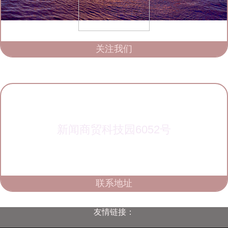
关注我们
新闻商贸科技园6052号
联系地址
友情链接：